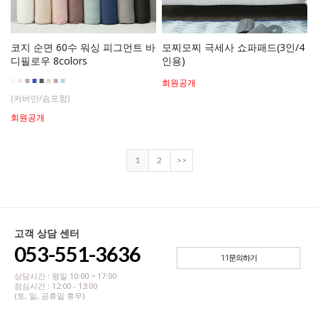
코지 순면 60수 워싱 피그먼트 바
모찌모찌 극세사 쇼파패드(3인/4
디필로우 8colors
인용)
■
■
■
■
■
■
■
■
회원공개
(커버만/솜포함)
회원공개
1
2
>>
고객 상담 센터
053-551-3636
1:1문의하기
상담시간 : 평일 10:00 ~ 17:00
점심시간 : 12:00 - 13:00
(토, 일, 공휴일 휴무)