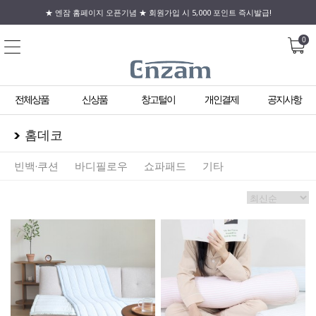
★ 엔잠 홈페이지 오픈기념 ★ 회원가입 시 5,000 포인트 즉시발급!
0
전체상품
신상품
창고털이
개인결제
공지사항
홈데코
빈백·쿠션
바디필로우
쇼파패드
기타