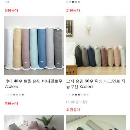
■
■
■
■
■
■
■
회원공개
회원공개
라떼 40수 트윌 순면 바디필로우
코지 순면 60수 워싱 피그먼트 직
7colors
등쿠션 8colors
■
■
■
■
■
■
■
■
■
■
■
■
■
■
■
(커버/솜포함)
회원공개
회원공개