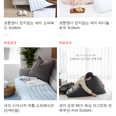
코튼캔디 먼지없는 세미 쇼파패
코튼캔디 먼지없는 세미 바디필
드 3colors
로우 3colors
■
■
■
■
■
■
회원공개
회원공개
네오 시어서커 여름 쇼파패드(3
코지 순면 60수 워싱 피그먼트 빈
인/4인용)
백쿠션 커버 5colors