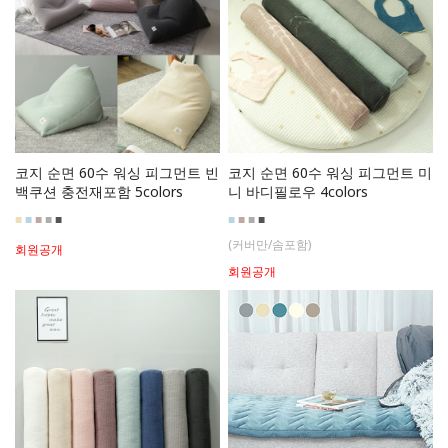
코지 순면 60수 워싱 피그먼트 빈
코지 순면 60수 워싱 피그먼트 미
백쿠션 충전재포함 5colors
니 바디필로우 4colors
■
■
■
■
■
■
■
■
■
(커버만/솜포함)
회원공개
회원공개