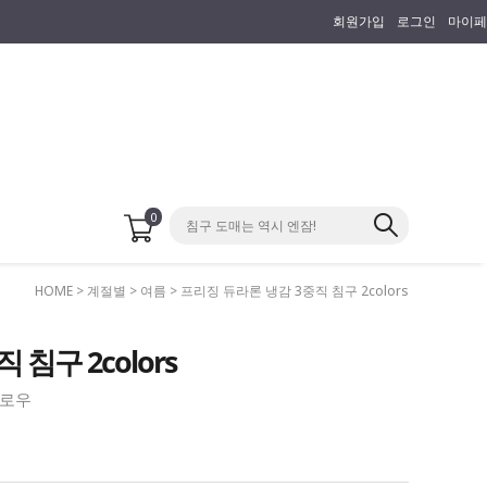
회원가입
로그인
마이페
0
HOME
>
계절별
>
여름
> 프리징 듀라론 냉감 3중직 침구 2colors
침구 2colors
필로우