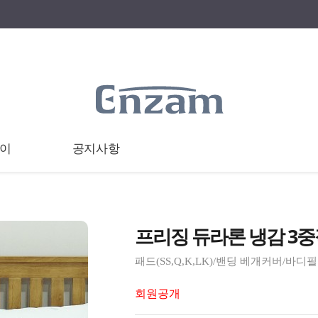
이
공지사항
프리징 듀라론 냉감 3중직 
패드(SS,Q,K,LK)/밴딩 베개커버/바디
회원공개