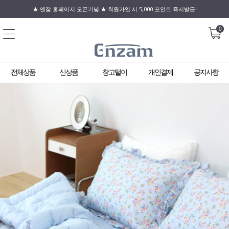
★ 엔잠 홈페이지 오픈기념 ★ 회원가입 시 5,000 포인트 즉시발급!
0
전체상품
신상품
창고털이
개인결제
공지사항