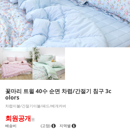
꽃마리 트윌 40수 순면 차렵/간절기 침구 3c
olors
차렵이불/간절기이불/패드/베개커버
회원공개
원
배송비
(고정)
지역별