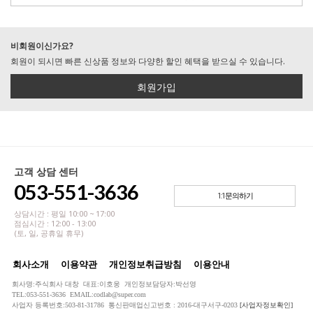
비회원이신가요?
회원이 되시면 빠른 신상품 정보와 다양한 할인 혜택을 받으실 수 있습니다.
회원가입
고객 상담 센터
053-551-3636
1:1문의하기
상담시간 : 평일 10:00 ~ 17:00
점심시간 : 12:00 - 13:00
(토, 일, 공휴일 휴무)
회사소개
이용약관
개인정보취급방침
이용안내
회사명:주식회사 대창 대표:이호웅 개인정보담당자:박선영
TEL:053-551-3636 EMAIL:codlab@super.com
사업자 등록번호:503-81-31786 통신판매업신고번호 : 2016-대구서구-0203
[사업자정보확인]